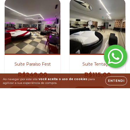
Suíte Paraíso Fest
Suíte Tentação
R$249,00
R$115,00
Ao navegar por este site
você aceita o uso de cookies
para
ENTENDI
agilizar a sua experiência de compra.
COMPRAR
COMPRAR